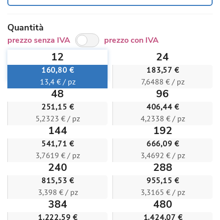
Quantità
prezzo senza IVA
prezzo con IVA
12
24
160,80 €
183,57 €
13,4 € / pz
7,6488 € / pz
48
96
251,15 €
406,44 €
5,2323 € / pz
4,2338 € / pz
144
192
541,71 €
666,09 €
3,7619 € / pz
3,4692 € / pz
240
288
815,53 €
955,15 €
3,398 € / pz
3,3165 € / pz
384
480
1.222,59 €
1.424,07 €