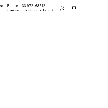
ient – France: +33 972168742
Du lun. au sam. de 08h00 à 17h00