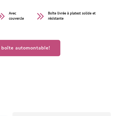
Avec
Boîte livrée à platest solide et
couvercle
résistante
boîte automontable!