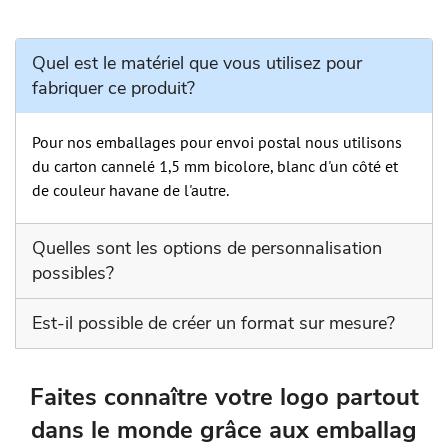
Quel est le matériel que vous utilisez pour
fabriquer ce produit?
Pour nos emballages pour envoi postal nous utilisons
du carton cannelé 1,5 mm bicolore, blanc d'un côté et
de couleur havane de l'autre.
Quelles sont les options de personnalisation
possibles?
Vous pouvez choisir entre l'impression digitale et
Est-il possible de créer un format sur mesure?
serigrafique sur un espace prédéfini d’un côté.
Bien évidemment, il vous suffit de nous envoyer un
courrier électronique en indiquant le format qu'il vous
Faites connaître votre logo partout
faut. Néanmoins, pour ce type de personnalisation, la
dans le monde grâce aux emballag
quantité minimale est de 100 pièces.