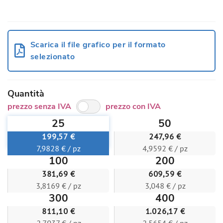
Scarica il file grafico per il formato
selezionato
Quantità
prezzo senza IVA
prezzo con IVA
25
50
199,57 €
247,96 €
7,9828 € / pz
4,9592 € / pz
100
200
381,69 €
609,59 €
3,8169 € / pz
3,048 € / pz
300
400
811,10 €
1.026,17 €