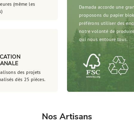
heures (même les
Damada accorde une gran
s)
proposons du papier biokr
préférons utiliser des en
notre volonté de produir
qui nous entoure tous.
ICATION
SANALE
alisons des projets
alisés dès 25 pièces.
Nos Artisans