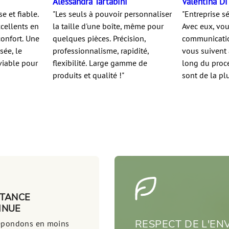
Alessandra Tartabini
Valentina Di
se et fiable.
"Les seuls à pouvoir personnaliser
"Entreprise sé
xcellents en
la taille d'une boîte, même pour
Avec eux, vo
confort. Une
quelques pièces. Précision,
communication
sée, le
professionnalisme, rapidité,
vous suivent 
viable pour
flexibilité. Large gamme de
long du proce
produits et qualité !"
sont de la plu
STANCE
INUE
RESPECT DE L'E
épondons en moins