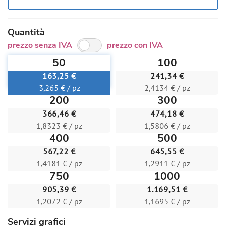
Quantità
prezzo senza IVA
prezzo con IVA
50
100
163,25 €
241,34 €
3,265 € / pz
2,4134 € / pz
200
300
366,46 €
474,18 €
1,8323 € / pz
1,5806 € / pz
400
500
567,22 €
645,55 €
1,4181 € / pz
1,2911 € / pz
750
1000
905,39 €
1.169,51 €
1,2072 € / pz
1,1695 € / pz
Servizi grafici