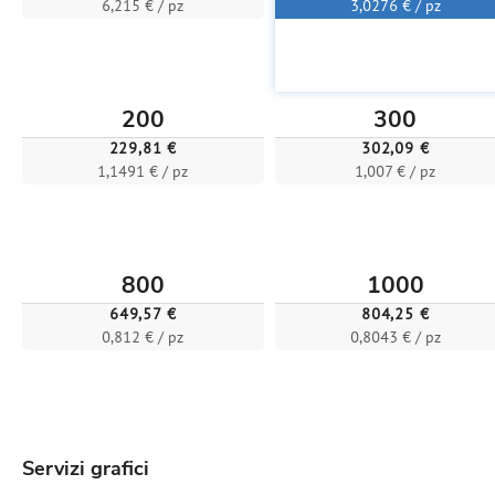
6,215 € / pz
3,0276 € / pz
200
300
229,81 €
302,09 €
1,1491 € / pz
1,007 € / pz
800
1000
649,57 €
804,25 €
0,812 € / pz
0,8043 € / pz
Servizi grafici