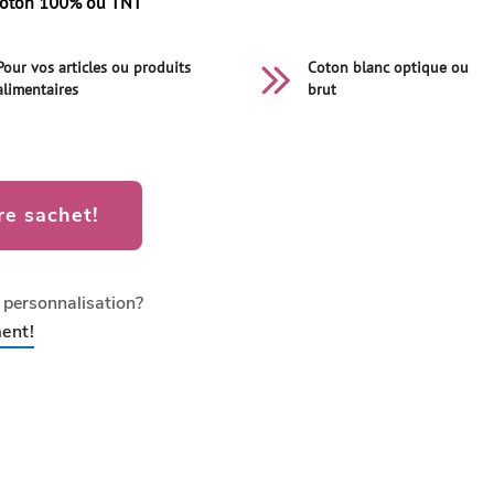
oton
100% ou TNT
Pour vos articles ou produits
Coton blanc optique ou
alimentaires
brut
re sachet!
a personnalisation?
ent!