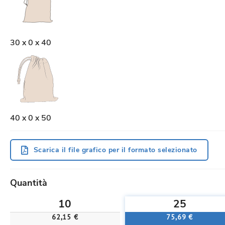
30 x 0 x 40
40 x 0 x 50
Scarica il file grafico per il formato selezionato
Quantità
10
25
62,15 €
75,69 €