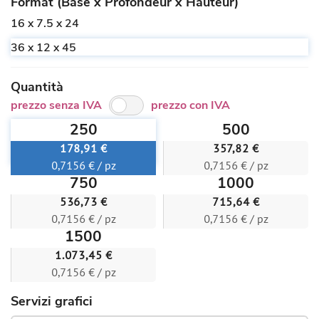
Format (Base x Profondeur x Hauteur)
16 x 7.5 x 24
36 x 12 x 45
Quantità
prezzo senza IVA
prezzo con IVA
250
500
178,91 €
357,82 €
0,7156 € / pz
0,7156 € / pz
750
1000
536,73 €
715,64 €
0,7156 € / pz
0,7156 € / pz
1500
1.073,45 €
0,7156 € / pz
Servizi grafici