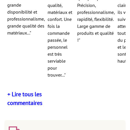
grande
qualité,
Précision,
claire 
disponibilité et
matériaux et
professionnalisme,
ils vo
professionnalisme,
confort. Une
rapidité, flexibilité.
suiven
grande qualité des
fois la
Large gamme de
atten
matériaux..."
commande
produits et qualité
tout a
passée, le
!"
du pr
personnel
et les
est très
sont d
serviable
haute 
pour
trouver..."
+ Lire tous les
commentaires