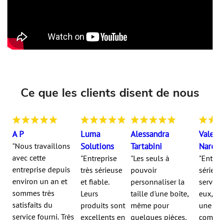
Ce que les clients disent de nous
A P
Luma
Alessandra
Valen
"Nous travaillons
Solutions
Tartabini
Nardo
avec cette
"Entreprise
"Les seuls à
"Entre
entreprise depuis
très sérieuse
pouvoir
sérieu
environ un an et
et fiable.
personnaliser la
servia
sommes très
Leurs
taille d'une boîte,
eux, v
satisfaits du
produits sont
même pour
une
service fourni. Très
excellents en
quelques pièces.
commu