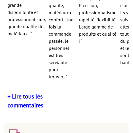
grande
qualité,
Précision,
claire 
disponibilité et
matériaux et
professionnalisme,
ils vo
professionnalisme,
confort. Une
rapidité, flexibilité.
suiven
grande qualité des
fois la
Large gamme de
atten
matériaux..."
commande
produits et qualité
tout a
passée, le
!"
du pr
personnel
et les
est très
sont d
serviable
haute 
pour
trouver..."
+ Lire tous les
commentaires