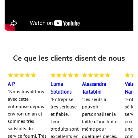
Ce que les clients disent de nous
A P
Luma
Alessandra
Valen
"Nous travaillons
Solutions
Tartabini
Nardo
avec cette
"Entreprise
"Les seuls à
"Entre
entreprise depuis
très sérieuse
pouvoir
sérieu
environ un an et
et fiable.
personnaliser la
servia
sommes très
Leurs
taille d'une boîte,
eux, v
satisfaits du
produits sont
même pour
une
service fourni. Très
excellents en
quelques pièces.
commu